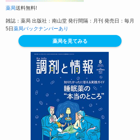
薬局
送料無料!
雑誌：薬局 出版社：南山堂 発行間隔：月刊 発売日：毎月
5日
薬局バックナンバーあり
薬局を見てみる