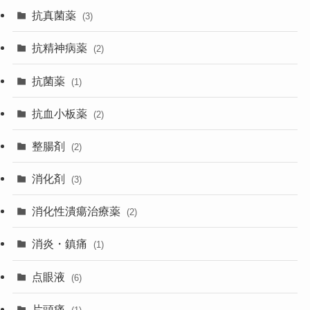
抗真菌薬
(3)
抗精神病薬
(2)
抗菌薬
(1)
抗血小板薬
(2)
整腸剤
(2)
消化剤
(3)
消化性潰瘍治療薬
(2)
消炎・鎮痛
(1)
点眼液
(6)
片頭痛