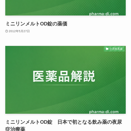
ミニリンメルトOD錠の薬価
2012年5月27日
小児科系薬
ミニリンメルトOD錠 日本で初となる飲み薬の夜尿
症治療薬