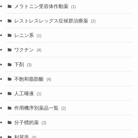
メラトニン受容体作動薬
(1)
レストレスレッグス症候群治療薬
(2)
レニン系
(1)
ワクチン
(4)
下剤
(3)
不飽和脂肪酸
(4)
人工唾液
(1)
作用機序別薬品一覧
(2)
分子標的薬
(3)
利尿薬
(4)