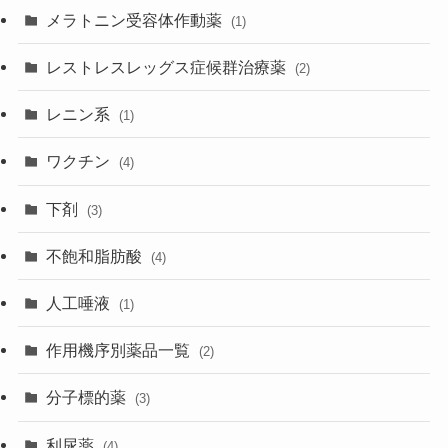
メラトニン受容体作動薬
(1)
レストレスレッグス症候群治療薬
(2)
レニン系
(1)
ワクチン
(4)
下剤
(3)
不飽和脂肪酸
(4)
人工唾液
(1)
作用機序別薬品一覧
(2)
分子標的薬
(3)
利尿薬
(4)