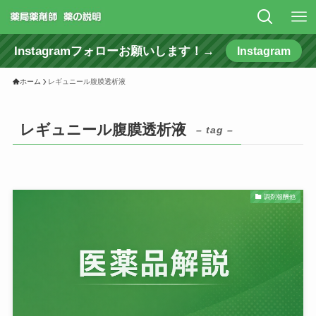
Instagramフォローお願いします！→
Instagram
ホーム
レギュニール腹膜透析液
レギュニール腹膜透析液
– tag –
調剤報酬他