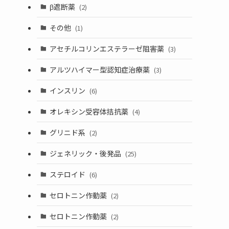
β遮断薬
(2)
その他
(1)
アセチルコリンエステラーゼ阻害薬
(3)
アルツハイマー型認知症治療薬
(3)
インスリン
(6)
オレキシン受容体拮抗薬
(4)
グリニド系
(2)
ジェネリック・後発品
(25)
ステロイド
(6)
セロトニン作動薬
(2)
セロトニン作動薬
(2)