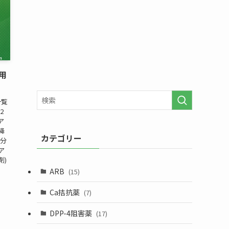
用
一覧
2
ア
降
カテゴリー
ン分
ア
剤)
ARB
(15)
Ca拮抗薬
(7)
DPP-4阻害薬
(17)