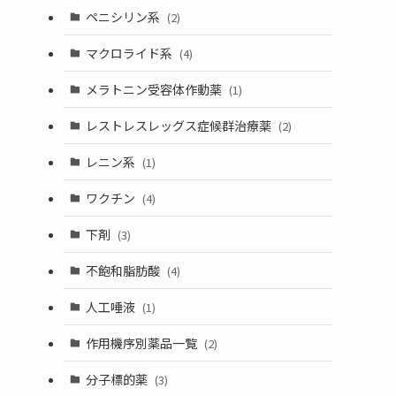
ペニシリン系
(2)
マクロライド系
(4)
メラトニン受容体作動薬
(1)
レストレスレッグス症候群治療薬
(2)
レニン系
(1)
ワクチン
(4)
下剤
(3)
不飽和脂肪酸
(4)
人工唾液
(1)
作用機序別薬品一覧
(2)
分子標的薬
(3)