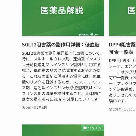
SGLT2阻害薬の副作用詳細：低血糖
DPP4阻害
可否一覧表（
SGLT2阻害薬の副作用詳細：低血糖について。
特に、スルホニルウレア剤、速効型インスリ
DPP4阻害薬
ン分泌促進剤又はインスリン製剤と併用する
シーナ、エク
場合、低血糖のリスクが増加するおそれがあ
ニー、オング
る。これらの薬剤と併用する場合には、低血
可否一覧表（2
糖のリスクを軽減するため、スルホニルウレ
ー（アナグリ
ア剤、速効型インスリン分泌促進剤又はイン
ン分泌促進薬
スリン製剤の減量を検討すること。具体的に
ありませんの
は次の量を参考にSU剤を減量していきます。
験中です。
2014年7月6日
2014年6月20日
ワクチン