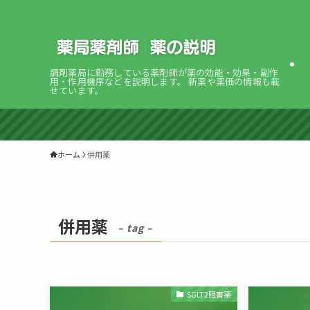
調剤薬局に勤務している薬剤師が薬の効能・効果・副作
用・作用機序などを説明します。 新薬や薬価の情報も載
せています。
ホーム
併用薬
併用薬
– tag –
SGLT2阻害薬