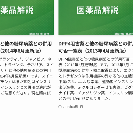
薬と他の糖尿病薬との併用
DPP4阻害薬と他の糖尿病薬との併
2014年6月更新版）
可否一覧表（2013年4月更新版）
（グラクティブ、ジャヌビア、ネ
DPP4阻害薬と他の糖尿病薬との併用可否
ア、トラゼンタ、テネリア、スイ
表（2013年4月更新版）です。2013年3月に
リザ）と他の糖尿病薬との併用
型糖尿病の新効能・効果取得により、エク
014年6月更新版）です。スイニ
とトラゼンタは作用機序の異なる他の血糖
プチン）はまだ即効型インスリ
下薬(スルホニル尿素薬、速効型インスリ
、インスリンとの併用の適応が
泌促進薬、α-グルコシダーゼ阻害薬、ビグ
でご注意ください。現在臨床試
ナイド薬、チアゾリジン薬、インスリン製
との併用が可能になりました。
2013年4月7日