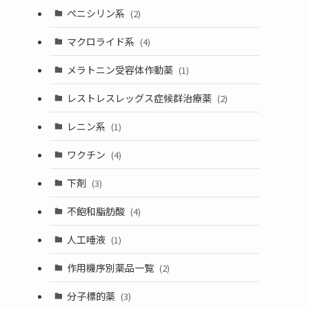
ペニシリン系
(2)
マクロライド系
(4)
メラトニン受容体作動薬
(1)
レストレスレッグス症候群治療薬
(2)
レニン系
(1)
ワクチン
(4)
下剤
(3)
不飽和脂肪酸
(4)
人工唾液
(1)
作用機序別薬品一覧
(2)
分子標的薬
(3)