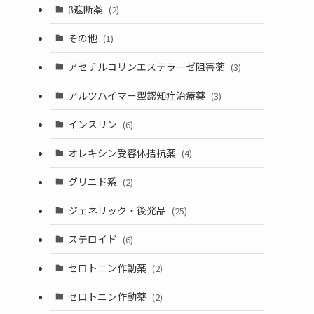
β遮断薬
(2)
その他
(1)
アセチルコリンエステラーゼ阻害薬
(3)
アルツハイマー型認知症治療薬
(3)
インスリン
(6)
オレキシン受容体拮抗薬
(4)
グリニド系
(2)
ジェネリック・後発品
(25)
ステロイド
(6)
セロトニン作動薬
(2)
セロトニン作動薬
(2)