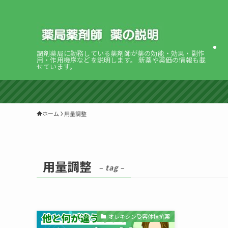
調剤薬局に勤務している薬剤師が薬の効能・効果・副作
用・作用機序などを説明します。 新薬や薬価の情報も載
せています。
ホーム
用量調整
用量調整
– tag –
オレキシン受容体拮抗薬