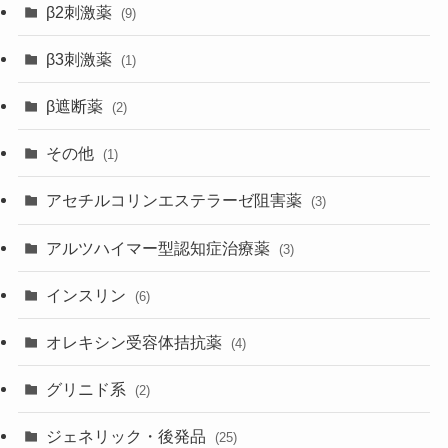
β2刺激薬
(9)
β3刺激薬
(1)
β遮断薬
(2)
その他
(1)
アセチルコリンエステラーゼ阻害薬
(3)
アルツハイマー型認知症治療薬
(3)
インスリン
(6)
オレキシン受容体拮抗薬
(4)
グリニド系
(2)
ジェネリック・後発品
(25)