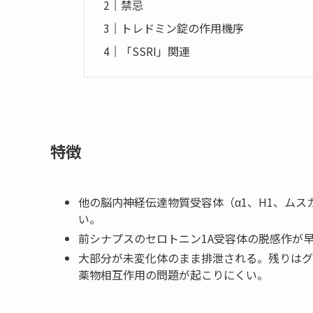
禁忌
トレドミン錠の作用機序
「SSRI」関連
特徴
他の脳内神経伝達物質受容体（α1、H1、ム
い。
前シナプスのセロトニン1A受容体の脱感作が
大部分が未変化体のまま排泄される。残りはグ
薬物相互作用の問題が起こりにくい。