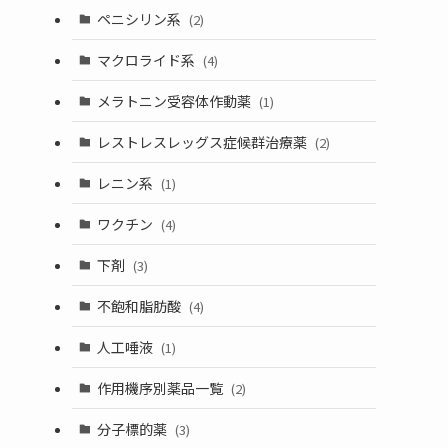
ペニシリン系
(2)
マクロライド系
(4)
メラトニン受容体作動薬
(1)
レストレスレッグス症候群治療薬
(2)
レニン系
(1)
ワクチン
(4)
下剤
(3)
不飽和脂肪酸
(4)
人工唾液
(1)
作用機序別薬品一覧
(2)
分子標的薬
(3)