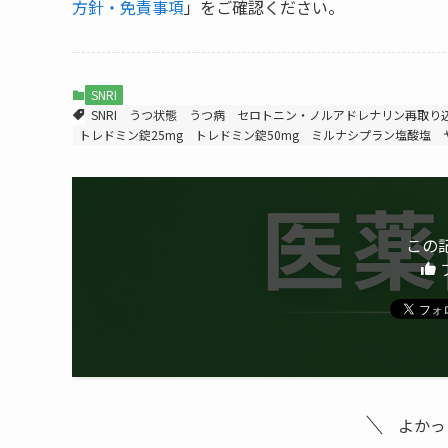
方針・免責事項
」をご確認ください。
SNRI
SNRI
うつ状態
うつ病
セロトニン・ノルアドレナリン再取り
トレドミン錠25mg
トレドミン錠50mg
ミルナシプラン塩酸塩
この
よかっ