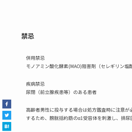
禁忌
併用禁忌
モノアミン酸化酵素(MAO)阻害剤（セレギリン
疾病禁忌
尿閉（前立腺疾患等）のある患者
高齢者男性に投与する場合は処方鑑査時に注意が
するため、膀胱括約筋のα1受容体を刺激し、排尿