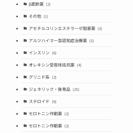
β遮断薬
(2)
その他
(1)
アセチルコリンエステラーゼ阻害薬
(3)
アルツハイマー型認知症治療薬
(3)
インスリン
(6)
オレキシン受容体拮抗薬
(4)
グリニド系
(2)
ジェネリック・後発品
(25)
ステロイド
(6)
セロトニン作動薬
(2)
セロトニン作動薬
(2)