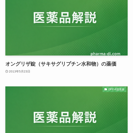
オングリザ錠（サキサグリプチン水和物）の薬価
2013年5月23日
DPP-4阻害薬