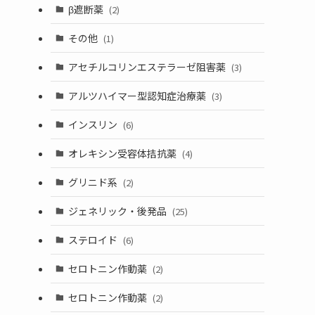
β遮断薬
(2)
その他
(1)
アセチルコリンエステラーゼ阻害薬
(3)
アルツハイマー型認知症治療薬
(3)
インスリン
(6)
オレキシン受容体拮抗薬
(4)
グリニド系
(2)
ジェネリック・後発品
(25)
ステロイド
(6)
セロトニン作動薬
(2)
セロトニン作動薬
(2)