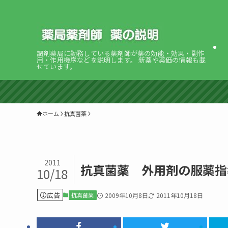
調剤薬局に勤務している薬剤師が薬の効能・効果・副作
用・作用機序などを説明します。 新薬や薬価の情報も載
せています。
ホーム
抗真菌薬
2011
抗真菌薬 外用剤の服薬指
10/18
広告
抗真菌薬
2009年10月8日
2011年10月18日