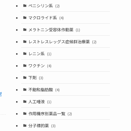
ペニシリン系
(2)
マクロライド系
(4)
メラトニン受容体作動薬
(1)
レストレスレッグス症候群治療薬
(2)
レニン系
(1)
ワクチン
(4)
下剤
(3)
不飽和脂肪酸
(4)
営
人工唾液
(1)
作用機序別薬品一覧
(2)
分子標的薬
(3)