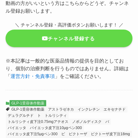
動画の方がいいという方はこちらからどうぞ。チャンネ
ル登録お願いします。
＼ チャンネル登録・高評価ボタンお願いします！ ／
チャンネル登録する
※本記事は一般的な医薬品情報の提供を目的としてお
り、個別の治療判断を行うものではありません。詳細は
「
運営方針・免責事項
」をご確認ください。
GLP-1受容体作動薬
GLP-1受容体作動薬
アストラゼネカ
インクレチン
エキセナチド
デュラグルチド
ト
トルリシティ
トルリシティ皮下注0.75mgアテオス
ノボノルディスク
バ
バイエッタ
バイエッタ皮下注10μgペン300
バイエッタ皮下注5μgペン300
ビ
ビクトーザ
ビクトーザ皮下注18mg