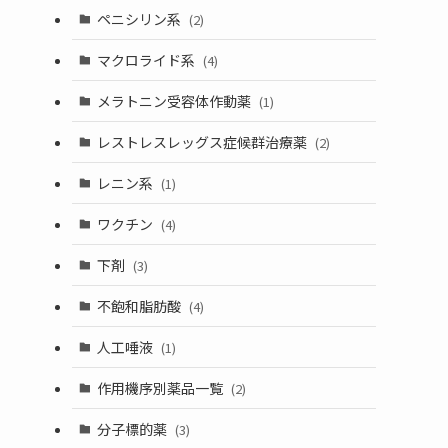
ペニシリン系
(2)
マクロライド系
(4)
メラトニン受容体作動薬
(1)
レストレスレッグス症候群治療薬
(2)
レニン系
(1)
ワクチン
(4)
下剤
(3)
不飽和脂肪酸
(4)
人工唾液
(1)
作用機序別薬品一覧
(2)
分子標的薬
(3)