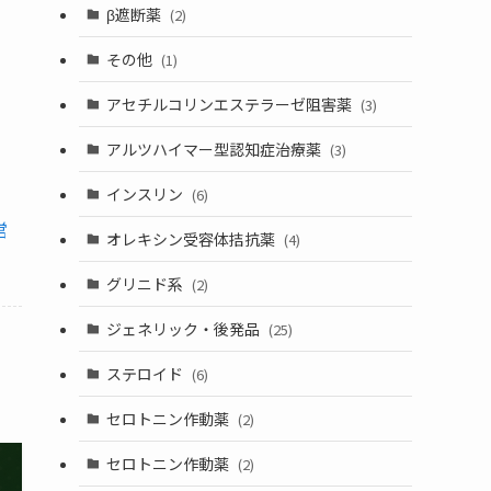
β遮断薬
(2)
その他
(1)
アセチルコリンエステラーゼ阻害薬
(3)
アルツハイマー型認知症治療薬
(3)
インスリン
(6)
営
オレキシン受容体拮抗薬
(4)
グリニド系
(2)
ジェネリック・後発品
(25)
ステロイド
(6)
セロトニン作動薬
(2)
セロトニン作動薬
(2)