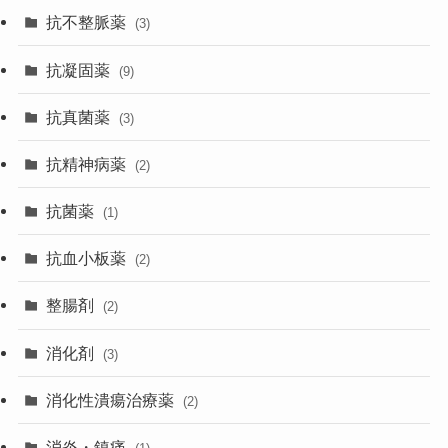
抗不整脈薬
(3)
抗凝固薬
(9)
抗真菌薬
(3)
抗精神病薬
(2)
抗菌薬
(1)
抗血小板薬
(2)
整腸剤
(2)
消化剤
(3)
消化性潰瘍治療薬
(2)
消炎・鎮痛