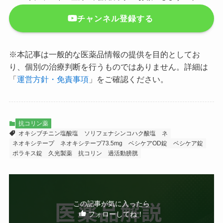
チャンネル登録する
※本記事は一般的な医薬品情報の提供を目的としてお
り、個別の治療判断を行うものではありません。詳細は
「
運営方針・免責事項
」をご確認ください。
抗コリン薬
オキシブチニン塩酸塩
ソリフェナシンコハク酸塩
ネ
ネオキシテープ
ネオキシテープ73.5mg
ベシケアOD錠
ベシケア錠
ポラキス錠
久光製薬
抗コリン
過活動膀胱
この記事が気に入ったら
フォローしてね！