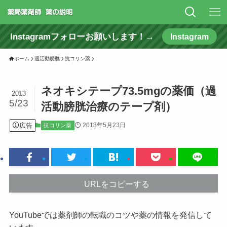
Instagramフォローお願いします！→
Instagram
ホーム
過活動膀胱
抗コリン薬
ネオキシテープ73.5mgの薬価（過
2013
5/23
活動膀胱治療のテープ剤）
広告
2013年5月23日
抗コリン薬
URLをコピーする
YouTubeでは薬剤師の転職のコツや薬の情報を発信して