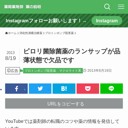
Instagramフォローお願いします！→
Instagram
ホーム
消化性潰瘍治療薬
プロトンポンプ阻害薬
ピロリ菌除菌薬のランサップが品
2013
8/19
薄状態で欠品です
広告
2013年8月19日
プロトンポンプ阻害薬
マクロライド系
URLをコピーする
YouTubeでは薬剤師の転職のコツや薬の情報を発信して