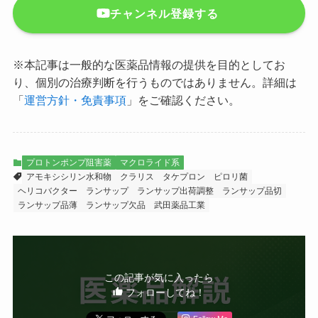
チャンネル登録する
※本記事は一般的な医薬品情報の提供を目的としてお
り、個別の治療判断を行うものではありません。詳細は
「
運営方針・免責事項
」をご確認ください。
プロトンポンプ阻害薬
マクロライド系
アモキシシリン水和物
クラリス
タケプロン
ピロリ菌
ヘリコバクター
ランサップ
ランサップ出荷調整
ランサップ品切
ランサップ品薄
ランサップ欠品
武田薬品工業
この記事が気に入ったら
フォローしてね！