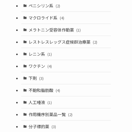
ペニシリン系
(2)
マクロライド系
(4)
メラトニン受容体作動薬
(1)
レストレスレッグス症候群治療薬
(2)
レニン系
(1)
ワクチン
(4)
下剤
(3)
不飽和脂肪酸
(4)
人工唾液
(1)
作用機序別薬品一覧
(2)
分子標的薬
(3)