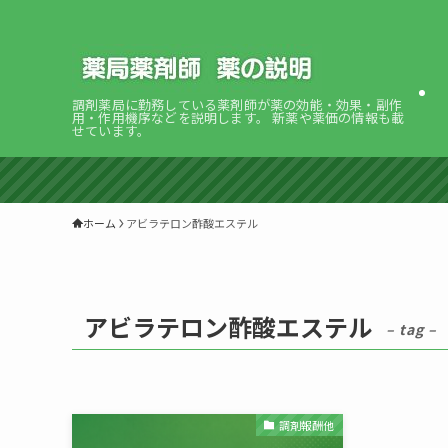
調剤薬局に勤務している薬剤師が薬の効能・効果・副作
用・作用機序などを説明します。 新薬や薬価の情報も載
せています。
ホーム
アビラテロン酢酸エステル
アビラテロン酢酸エステル
– tag –
調剤報酬他