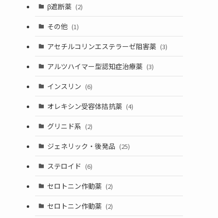
β遮断薬
(2)
その他
(1)
アセチルコリンエステラーゼ阻害薬
(3)
アルツハイマー型認知症治療薬
(3)
インスリン
(6)
オレキシン受容体拮抗薬
(4)
グリニド系
(2)
ジェネリック・後発品
(25)
ステロイド
(6)
セロトニン作動薬
(2)
セロトニン作動薬
(2)