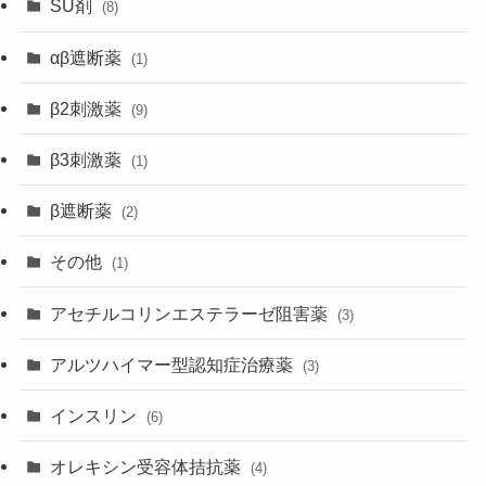
SU剤
(8)
αβ遮断薬
(1)
β2刺激薬
(9)
β3刺激薬
(1)
β遮断薬
(2)
その他
(1)
アセチルコリンエステラーゼ阻害薬
(3)
アルツハイマー型認知症治療薬
(3)
インスリン
(6)
オレキシン受容体拮抗薬
(4)