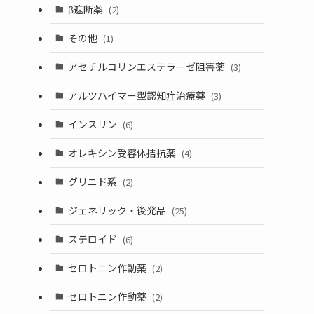
β遮断薬
(2)
その他
(1)
アセチルコリンエステラーゼ阻害薬
(3)
アルツハイマー型認知症治療薬
(3)
インスリン
(6)
オレキシン受容体拮抗薬
(4)
グリニド系
(2)
ジェネリック・後発品
(25)
ステロイド
(6)
セロトニン作動薬
(2)
セロトニン作動薬
(2)