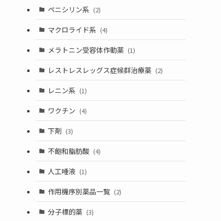
ペニシリン系
(2)
マクロライド系
(4)
メラトニン受容体作動薬
(1)
レストレスレッグス症候群治療薬
(2)
レニン系
(1)
ワクチン
(4)
下剤
(3)
不飽和脂肪酸
(4)
人工唾液
(1)
作用機序別薬品一覧
(2)
分子標的薬
(3)