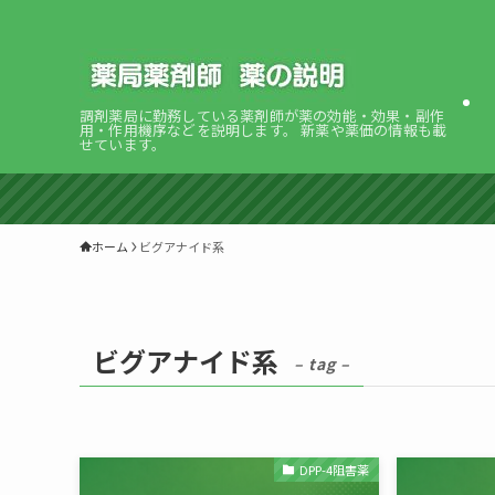
調剤薬局に勤務している薬剤師が薬の効能・効果・副作
用・作用機序などを説明します。 新薬や薬価の情報も載
せています。
ホーム
ビグアナイド系
ビグアナイド系
– tag –
DPP-4阻害薬