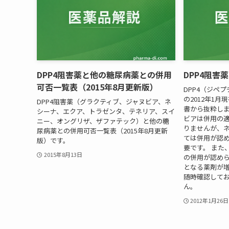
DPP4阻害薬と他の糖尿病薬との併用
DPP4阻害
可否一覧表（2015年8月更新版）
DPP4（ジペ
の2012年1
DPP4阻害薬（グラクティブ、ジャヌビア、ネ
書から抜粋しま
シーナ、エクア、トラゼンタ、テネリア、スイ
ビアは併用の
ニー、オングリザ、ザファテック）と他の糖
りませんが、
尿病薬との併用可否一覧表（2015年8月更新
ては併用が認
版）です。
要です。 また
2015年8月13日
の併用が認めら
となる薬剤が
随時確認して
ん。
2012年1月26日