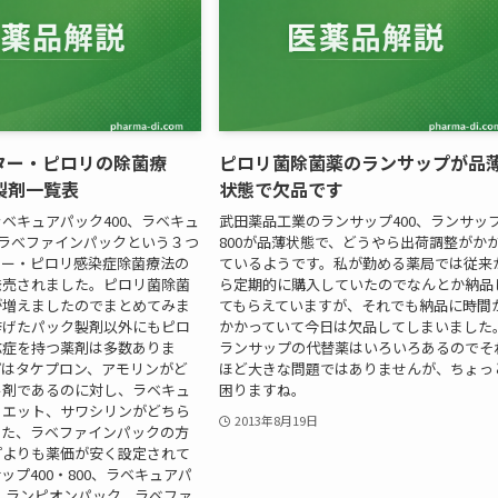
ター・ピロリの除菌療
ピロリ菌除菌薬のランサップが品
製剤一覧表
状態で欠品です
ベキュアパック400、ラベキュ
武田薬品工業のランサップ400、ランサッ
、ラべファインパックという３つ
800が品薄状態で、どうやら出荷調整がか
ター・ピロリ感染症除菌療法の
ているようです。私が勤める薬局では従来
発売されました。ピロリ菌除菌
ら定期的に購入していたのでなんとか納品
が増えましたのでまとめてみま
てもらえていますが、それでも納品に時間
挙げたパック製剤以外にもピロ
かかっていて今日は欠品してしまいました
応症を持つ薬剤は多数ありま
ランサップの代替薬はいろいろあるのでそ
プはタケプロン、アモリンがど
ほど大きな問題ではありませんが、ちょっ
ル剤であるのに対し、ラベキュ
困りますね。
リエット、サワシリンがどちら
2013年8月19日
また、ラベファインパックの方
プよりも薬価が安く設定されて
ップ400・800、ラベキュアパ
00、ランピオンパック、ラベファ