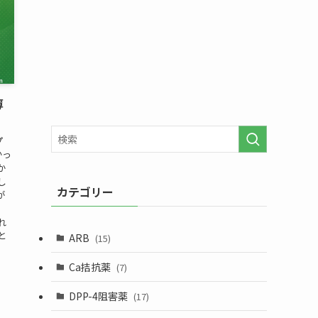
薄
プ
かっ
か
し
カテゴリー
が
。
れ
と
ARB
(15)
Ca拮抗薬
(7)
DPP-4阻害薬
(17)