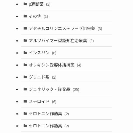
β遮断薬
(2)
その他
(1)
アセチルコリンエステラーゼ阻害薬
(3)
アルツハイマー型認知症治療薬
(3)
インスリン
(6)
オレキシン受容体拮抗薬
(4)
グリニド系
(2)
ジェネリック・後発品
(25)
ステロイド
(6)
セロトニン作動薬
(2)
セロトニン作動薬
(2)