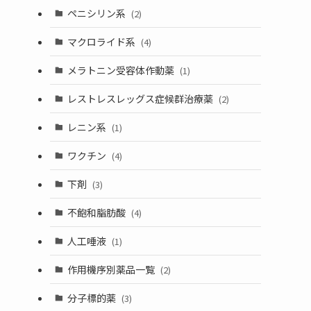
ペニシリン系
(2)
マクロライド系
(4)
メラトニン受容体作動薬
(1)
レストレスレッグス症候群治療薬
(2)
レニン系
(1)
ワクチン
(4)
下剤
(3)
不飽和脂肪酸
(4)
人工唾液
(1)
作用機序別薬品一覧
(2)
分子標的薬
(3)