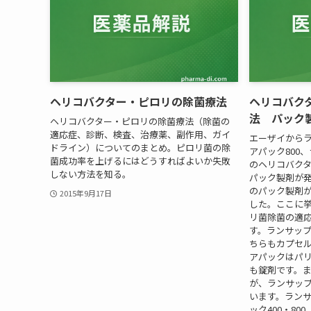
ヘリコバクター・ピロリの除菌療法
ヘリコバク
法 パック
ヘリコバクター・ピロリの除菌療法（除菌の
適応症、診断、検査、治療薬、副作用、ガイ
エーザイからラ
ドライン）についてのまとめ。ピロリ菌の除
アパック800
菌成功率を上げるにはどうすればよいか失敗
のヘリコバク
しない方法を知る。
パック製剤が
のパック製剤
2015年9月17日
した。ここに
リ菌除菌の適
す。ランサッ
ちらもカプセ
アパックはパ
も錠剤です。
が、ランサッ
います。ランサ
ック400・8