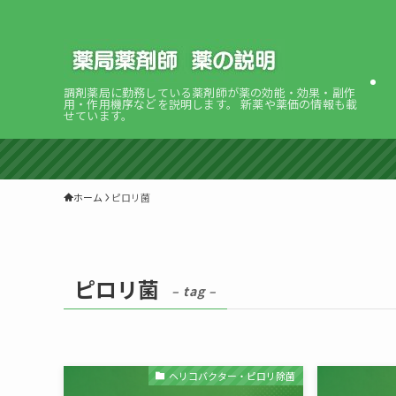
調剤薬局に勤務している薬剤師が薬の効能・効果・副作
用・作用機序などを説明します。 新薬や薬価の情報も載
せています。
ホーム
ピロリ菌
ピロリ菌
– tag –
ヘリコバクター・ピロリ除菌