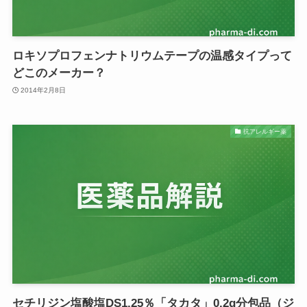
ロキソプロフェンナトリウムテープの温感タイプって
どこのメーカー？
2014年2月8日
抗アレルギー薬
セチリジン塩酸塩DS1.25％「タカタ」0.2g分包品（ジ