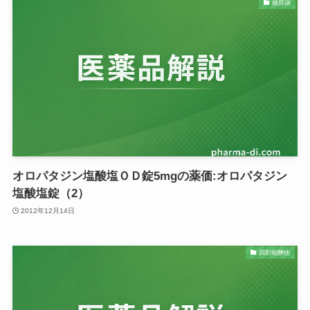
糖尿病
オロパタジン塩酸塩ＯＤ錠5mgの薬価:オロパタジン
塩酸塩錠（2）
2012年12月14日
調剤報酬他