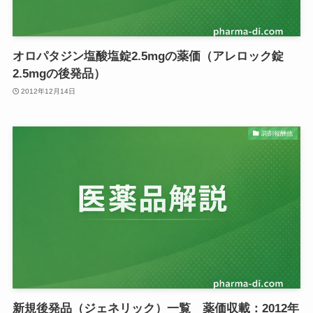
オロパタジン塩酸塩錠2.5mgの薬価（アレロック錠
2.5mgの後発品）
2012年12月14日
調剤報酬他
新規後発品（ジェネリック）一覧 薬価収載：2012年