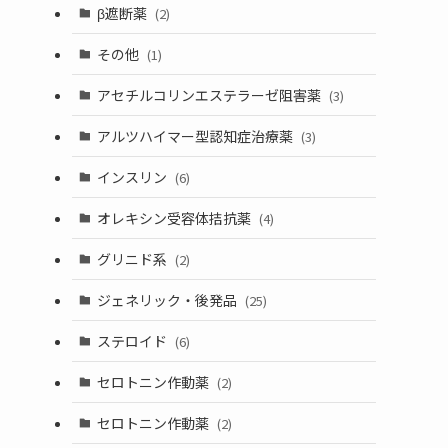
β遮断薬
(2)
その他
(1)
アセチルコリンエステラーゼ阻害薬
(3)
アルツハイマー型認知症治療薬
(3)
インスリン
(6)
オレキシン受容体拮抗薬
(4)
グリニド系
(2)
ジェネリック・後発品
(25)
ステロイド
(6)
セロトニン作動薬
(2)
セロトニン作動薬
(2)