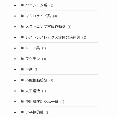
ペニシリン系
(2)
マクロライド系
(4)
メラトニン受容体作動薬
(1)
レストレスレッグス症候群治療薬
(2)
レニン系
(1)
ワクチン
(4)
下剤
(3)
不飽和脂肪酸
(4)
人工唾液
(1)
作用機序別薬品一覧
(2)
分子標的薬
(3)