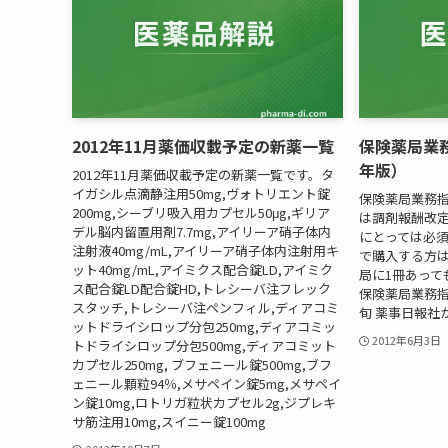
2012年11月薬価収載予定の新薬一覧
保険薬局業務
年版）
2012年11月薬価収載予定の新薬一覧です。タ
イガシル点滴静注用50mg,ヴォトリエント錠
保険薬局業務指針
200mg,シーブリ吸入用カプセル50μg,ギリア
は調剤報酬改
デル脳内留置用剤7.7mg,アイリーア硝子体内
にとっては必
注射液40mg/mL,アイリーア硝子体内注射用キ
で購入する方
ット40mg/mL,アイミクス配合錠LD,アイミク
局に1冊あって
ス配合錠LD配合錠HD,トレシーバ注フレック
保険薬局業務指針
スタッチ,トレシーバ注ペンフィル,ディアコミ
旬 薬事日報社
ットドライシロップ分包250mg,ディアコミッ
2012年6月3日
トドライシロップ分包500mg,ディアコミット
カプセル250mg, ブフェニール錠500mg,ブフ
ェニール顆粒94％,メサペイン錠5mg,メサペイ
ン錠10mg,ロトリガ粒状カプセル2g,ジプレキ
サ筋注用10mg,スイニー錠100mg