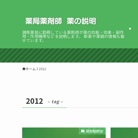
調剤薬局に勤務している薬剤師が薬の効能・効果・副作
用・作用機序などを説明します。 新薬や薬価の情報も載
せています。
ホーム
2012
2012
– tag –
調剤報酬他