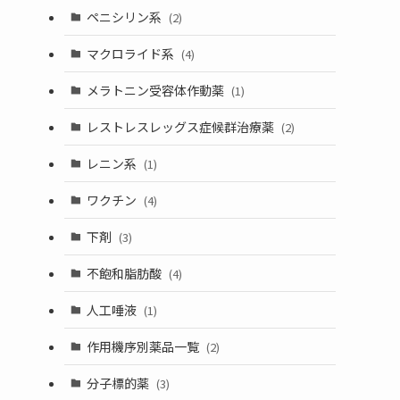
ペニシリン系
(2)
マクロライド系
(4)
メラトニン受容体作動薬
(1)
レストレスレッグス症候群治療薬
(2)
レニン系
(1)
ワクチン
(4)
下剤
(3)
不飽和脂肪酸
(4)
人工唾液
(1)
作用機序別薬品一覧
(2)
分子標的薬
(3)