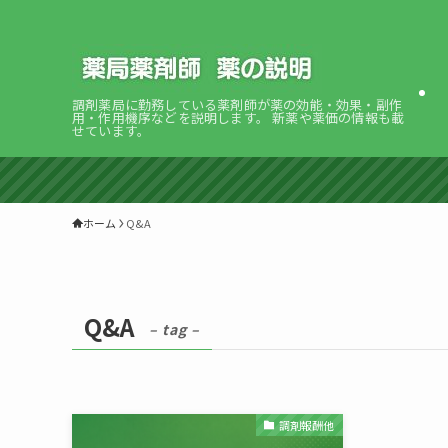
調剤薬局に勤務している薬剤師が薬の効能・効果・副作
用・作用機序などを説明します。 新薬や薬価の情報も載
せています。
ホーム
Q&A
Q&A
– tag –
調剤報酬他