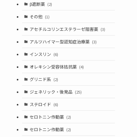
β遮断薬
(2)
その他
(1)
アセチルコリンエステラーゼ阻害薬
(3)
アルツハイマー型認知症治療薬
(3)
インスリン
(6)
オレキシン受容体拮抗薬
(4)
グリニド系
(2)
ジェネリック・後発品
(25)
ステロイド
(6)
セロトニン作動薬
(2)
セロトニン作動薬
(2)