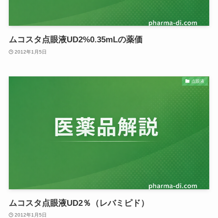
ムコスタ点眼液UD2%0.35mLの薬価
2012年1月5日
点眼液
ムコスタ点眼液UD2％（レバミピド）
2012年1月5日