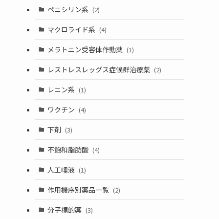
ペニシリン系
(2)
マクロライド系
(4)
メラトニン受容体作動薬
(1)
レストレスレッグス症候群治療薬
(2)
レニン系
(1)
ワクチン
(4)
下剤
(3)
不飽和脂肪酸
(4)
人工唾液
(1)
作用機序別薬品一覧
(2)
分子標的薬
(3)