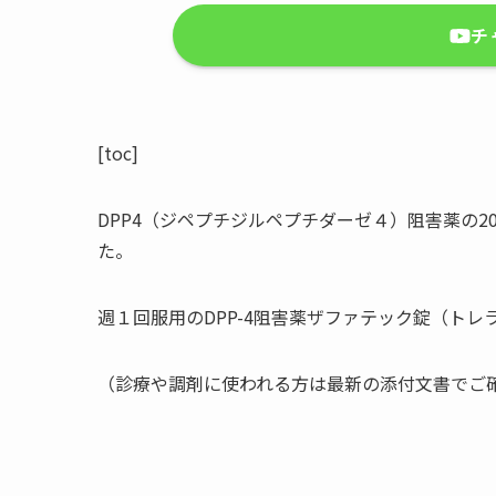
チ
[toc]
DPP4（ジペプチジルペプチダーゼ４）阻害薬の2
た。
週１回服用のDPP-4阻害薬ザファテック錠（ト
（診療や調剤に使われる方は最新の添付文書でご