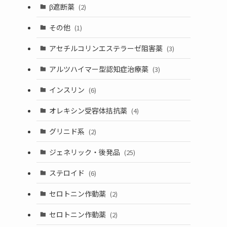
β遮断薬
(2)
その他
(1)
アセチルコリンエステラーゼ阻害薬
(3)
アルツハイマー型認知症治療薬
(3)
インスリン
(6)
オレキシン受容体拮抗薬
(4)
グリニド系
(2)
ジェネリック・後発品
(25)
ステロイド
(6)
セロトニン作動薬
(2)
セロトニン作動薬
(2)