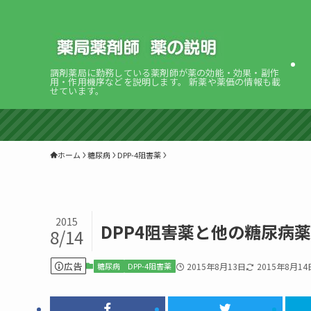
調剤薬局に勤務している薬剤師が薬の効能・効果・副作
用・作用機序などを説明します。 新薬や薬価の情報も載
せています。
ホーム
糖尿病
DPP-4阻害薬
2015
DPP4阻害薬と他の糖尿病薬
8/14
広告
糖尿病
DPP-4阻害薬
2015年8月13日
2015年8月14