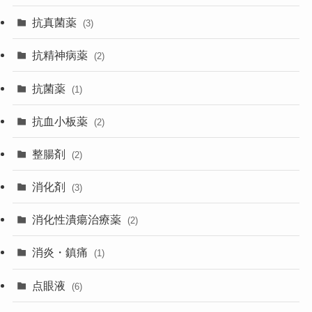
抗真菌薬
(3)
抗精神病薬
(2)
抗菌薬
(1)
抗血小板薬
(2)
整腸剤
(2)
消化剤
(3)
消化性潰瘍治療薬
(2)
消炎・鎮痛
(1)
点眼液
(6)