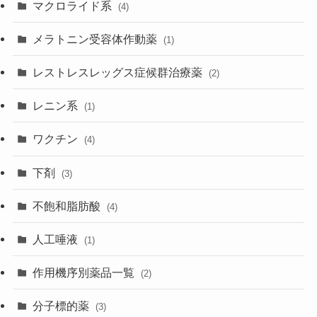
マクロライド系
(4)
メラトニン受容体作動薬
(1)
レストレスレッグス症候群治療薬
(2)
レニン系
(1)
ワクチン
(4)
下剤
(3)
不飽和脂肪酸
(4)
人工唾液
(1)
作用機序別薬品一覧
(2)
分子標的薬
(3)