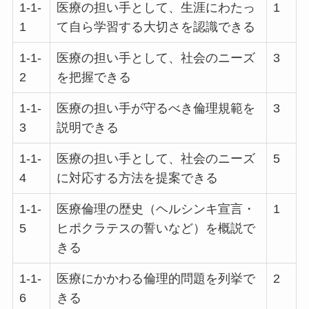
1-1-
医療の担い手として、生涯にわたっ
1
1
て自ら学習する大切さを認識できる
1-1-
医療の担い手として、社会のニーズ
3
2
を把握できる
1-1-
医療の担い手が守るべき倫理規範を
3
3
説明できる
1-1-
医療の担い手として、社会のニーズ
5
4
に対応する方法を提案できる
1-1-
医療倫理の歴史（ヘルシンキ宣言・
1
5
ヒポクラテスの誓いなど）を概説で
きる
1-1-
医療にかかわる倫理的問題を列挙で
2
6
きる