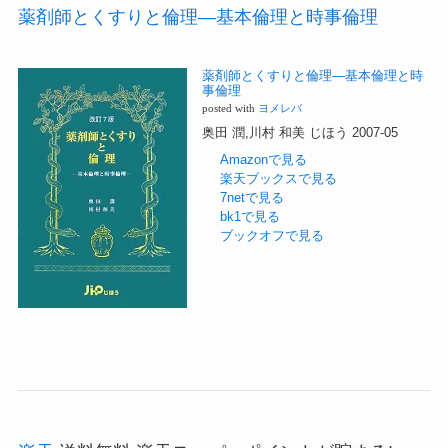
薬剤師とくすりと倫理―基本倫理と時事倫理
薬剤師とくすりと倫理―基本倫理と時
事倫理
posted with
ヨメレバ
奥田 潤,川村 和美 じほう 2007-05
Amazonで見る
楽天ブックスで見る
7netで見る
bk1で見る
ブックオフで見る