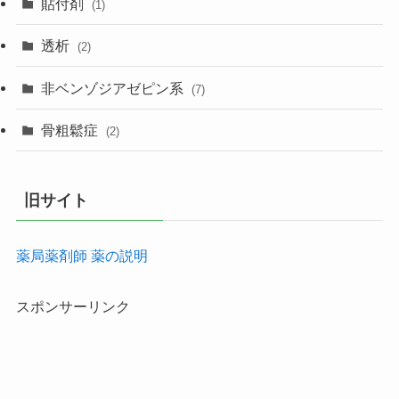
貼付剤
(1)
透析
(2)
非ベンゾジアゼピン系
(7)
骨粗鬆症
(2)
旧サイト
薬局薬剤師 薬の説明
スポンサーリンク