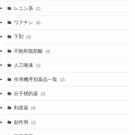
レニン系
(1)
ワクチン
(4)
下剤
(3)
不飽和脂肪酸
(4)
人工唾液
(1)
作用機序別薬品一覧
(2)
分子標的薬
(3)
利尿薬
(4)
副作用
(1)