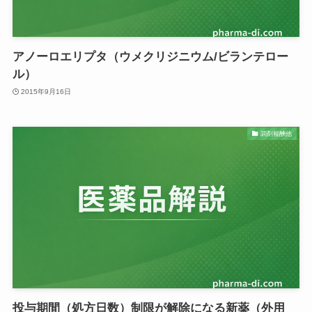
アノーロエリプタ（ウメクリジニウム/ビランテロー
ル）
2015年9月16日
調剤報酬他
投与期間（処方日数）制限が解除になる新薬（外用