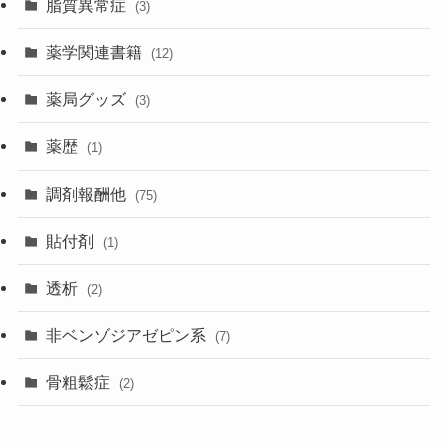
脂質異常症
(3)
薬学関連書籍
(12)
薬局グッズ
(3)
薬歴
(1)
調剤報酬他
(75)
貼付剤
(1)
透析
(2)
非ベンゾジアゼピン系
(7)
骨粗鬆症
(2)