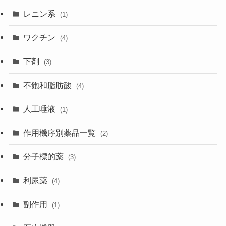
レニン系
(1)
ワクチン
(4)
下剤
(3)
不飽和脂肪酸
(4)
人工唾液
(1)
作用機序別薬品一覧
(2)
分子標的薬
(3)
利尿薬
(4)
副作用
(1)