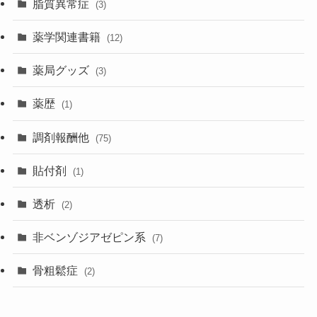
脂質異常症
(3)
薬学関連書籍
(12)
薬局グッズ
(3)
薬歴
(1)
調剤報酬他
(75)
貼付剤
(1)
透析
(2)
非ベンゾジアゼピン系
(7)
骨粗鬆症
(2)