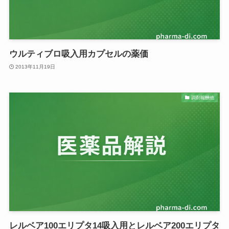
ウルティブロ吸入用カプセルの薬価
2013年11月19日
調剤報酬他
レルベア100エリプタ14吸入用とレルベア200エリプタ