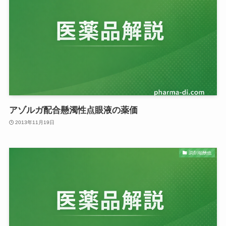
アゾルガ配合懸濁性点眼液の薬価
2013年11月19日
調剤報酬他