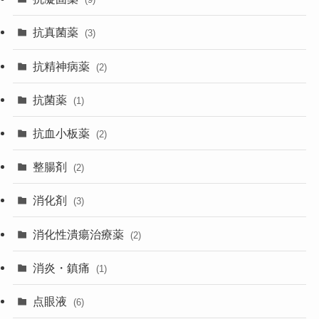
抗真菌薬
(3)
抗精神病薬
(2)
抗菌薬
(1)
抗血小板薬
(2)
整腸剤
(2)
消化剤
(3)
消化性潰瘍治療薬
(2)
消炎・鎮痛
(1)
点眼液
(6)