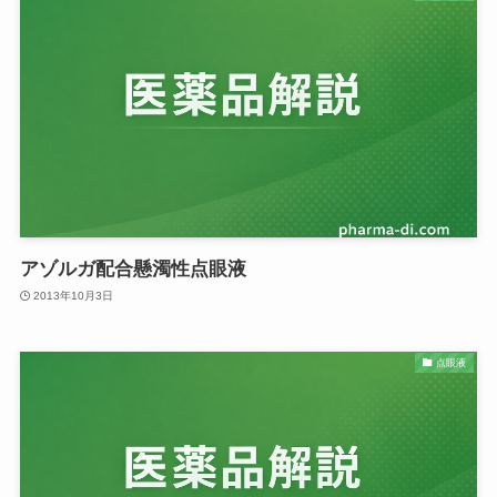
アゾルガ配合懸濁性点眼液
2013年10月3日
点眼液